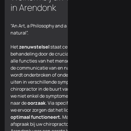
in Arendonk
“An Art, a Philosophy and a Science of all things
natural”.
Het
zenuwstelsel
staat centraal in onze
behandeling door de cruciale rol dat het speelt in
alle functies van het menselijk lichaam. Wanneer
de communicatie van en naar het zenuwstelsel
wordt onderbroken of onder druk staat, kan dit zich
uiten in verschillende symptomen. Bij uw
chiropractor in de buurt van Arendonk bestrijden
we niet enkel de symptomen, maar gaan we opzoek
naar de
oorzaak
. Via specifieke correcties kunnen
we ervoor zorgen dat het lichaam herstelt en terug
optimaal functioneert.
Maak vandaag nog een
afspraak bij uw chiropractor in de buurt van