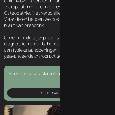
Chiro Move is een team van 3 Belgische
therapeuten met een expertise in Chiropraxie en
Osteopathie. Met verschillende locatie's over
Vlaanderen hebben we ook een Chiropractor in de
buurt van Arendonk.
Onze praktijk is gespecialiseerd in het
diagnosticeren en behandelen van een breed scala
aan fysieke aandoeningen, met behulp van
geavanceerde chiropractische technieken.
Boek een afspraak met een van onze experten.
AFSPRAAK BOEKEN