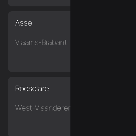
Asse
Vlaams-Brabant
Roeselare
West-Vlaanderen