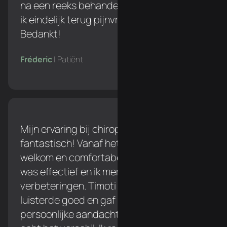
na een reeks behandelingen bij Simon ben
ik eindelijk terug pijnvrij tijdens het lopen!
Bedankt!
Fréderic
| Patiënt
Mijn ervaring bij chiropraxie Mertens was
fantastisch! Vanaf het begin voelde ik me
welkom en comfortabel. De behandeling
was effectief en ik merkte al snel
verbeteringen. Timoti was professioneel,
luisterde goed en gaf duidelijke uitleg. De
persoonlijke aandacht en zorg maakten