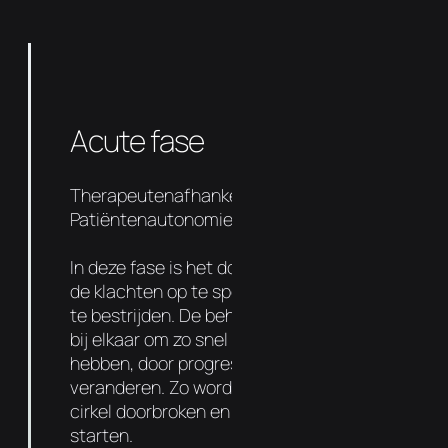
Acute fase
Therapeutenafhankelijkheid 90%
Patiëntenautonomie 10%
In deze fase is het doel om de oorzaak van
de klachten op te sporen en de symptomen
te bestrijden. De behandelingen liggen dicht
bij elkaar om zo snel mogelijk resultaat te
hebben, door progressief de functie te
veranderen. Zo wordt de negatieve vicieuze
cirkel doorbroken en kan de genezing
starten.