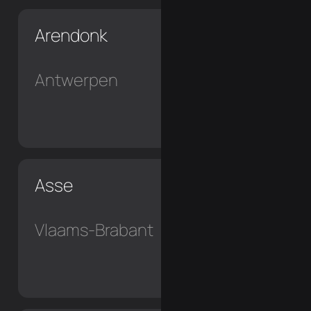
Arendonk
Antwerpen
Asse
Vlaams-Brabant