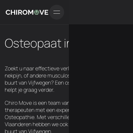
Osteopaat in Vijfwegen
Zoekt u naar effectieve verlichting van rugpijn,
nekpijn, of andere musculoskeletale klachten in de
buurt van Vijfwegen? Een osteopaat van ChiroMove
helpt je graag verder.
Chiro Move is een team van 3 Belgische
therapeuten met een expertise in Chiropraxie en
Osteopathie. Met verschillende locatie's over
Vlaanderen hebben we ook een osteopaat in de
buurt van Vijfwegen.