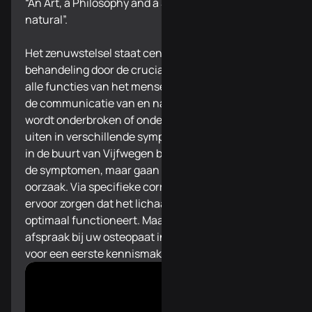
“An Art, a Philosophy and a Science of all things
natural”.
Het zenuwstelsel staat centraal in onze
behandeling door de cruciale rol dat het speelt in
alle functies van het menselijk lichaam. Wanneer
de communicatie van en naar het zenuwstelsel
wordt onderbroken of onder druk staat, kan dit zich
uiten in verschillende symptomen. Bij uw osteopaat
in de buurt van Vijfwegen bestrijden we niet enkel
de symptomen, maar gaan we opzoek naar de
oorzaak. Via specifieke correcties kunnen we
ervoor zorgen dat het lichaam herstelt en terug
optimaal functioneert. Maak vandaag nog een
afspraak bij uw osteopaat in de buurt van Vijfwegen
voor een eerste kennismaking.