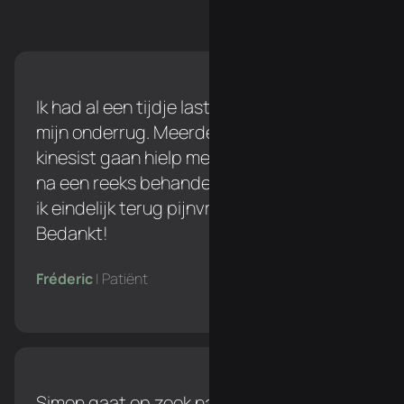
Ik had al een tijdje last tijdens het lopen in
mijn onderrug. Meerdere keren naar een
kinesist gaan hielp me niet verder, maar
na een reeks behandelingen bij Simon ben
ik eindelijk terug pijnvrij tijdens het lopen!
Bedankt!
Fréderic
| Patiënt
Simon gaat op zoek naar de oorzaak van