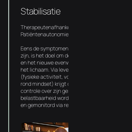
Stabilisatie
Therapeutenafhankelijkheid 50%
Patiëntenautonomie 50%
Eens de symptomen en oorzaak aangepakt
zijn, is het doel om de basis sterker te maken
en het nieuwe evenwicht te verankeren in
het lichaam. Via levensstijl aanpassingen
(fysieke activiteit, voedingsadvies entips
rond mindset) krijgt de patiënt meer
controle over zijn gezondheid. De
belastbaarheid wordt progressief verhoogd
en gemonitord via regelmatige follow-ups.