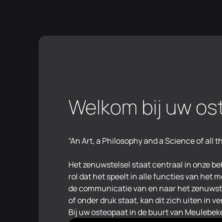
Welkom bij uw os
“An Art, a Philosophy and a Science of all t
Het zenuwstelsel staat centraal in onze be
de symptomen, maar gaan we opzoek naar d
rol dat het speelt in alle functies van het
correcties kunnen we ervoor zorgen dat
de communicatie van en naar het zenuwst
terug optimaal functioneert. Maak vandaag
of onder druk staat, kan dit zich uiten in
Bij uw osteopaat in de buurt van Meulebeke