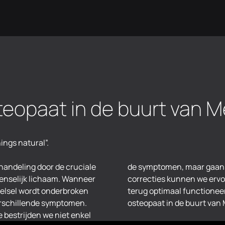
teopaat in de buurt van 
hings natural”.
handeling door de cruciale
e oorzaak. Via specifieke
 menselijk lichaam. Wanneer
 het lichaam herstelt en
elsel wordt onderbroken
 nog een afspraak bij uw
 verschillende symptomen.
osteopaat in de buurt van
 bestrijden we niet enkel