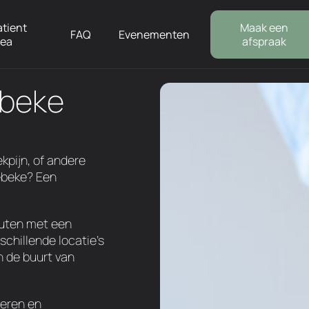
atient
Maak een
FAQ
Evenementen
rea
afspraak
ebeke
ekpijn, of andere
ebeke? Een
euten met een
schillende locatie's
 de buurt van
ceren en