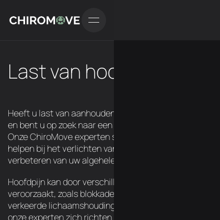
Last van hoofdpijn?
Heeft u last van aanhoudende hoofdpijn of migraine
en bent u op zoek naar een effectieve behandeling?
Onze ChiroMove experten staan klaar om u te
helpen bij het verlichten van uw hoofdpijn en het
verbeteren van uw algehele gezondheid.
Hoofdpijn kan door verschillende factoren worden
veroorzaakt, zoals blokkades in de nek, stress, een
verkeerde lichaamshouding, etc. Bij ChiroMove gaan
onze experten zich richten op het identificeren en