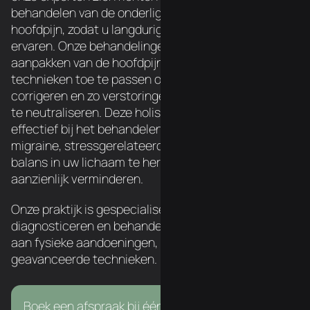
behandelen van de onderliggende oorzaken van uw
hoofdpijn, zodat u langdurige verlichting kunt
ervaren. Onze behandelingen zijn gericht op het
aanpakken van de hoofdpijn door nauwkeurige
technieken toe te passen om de wervelkolom te
corrigeren en zo verstoringen van het zenuwstelsel
te neutraliseren. Deze holistische benadering is heel
effectief bij het behandelen van spanningshoofdpijn,
migraine, stressgerelateerde hoofdpijn, etc. Door de
balans in uw lichaam te herstellen, zal uw hoofdpijn
aanzienlijk verminderen.
Onze praktijk is gespecialiseerd in het
diagnosticeren en behandelen van een breed scala
aan fysieke aandoeningen, met behulp van
geavanceerde technieken.
Boek een afspraak bij één van onze experten