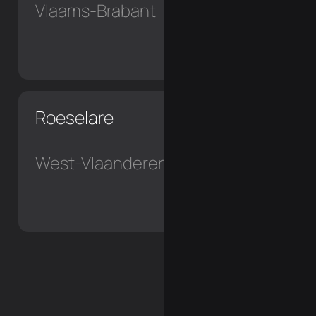
Vlaams-Brabant
Roeselare
West-Vlaanderen