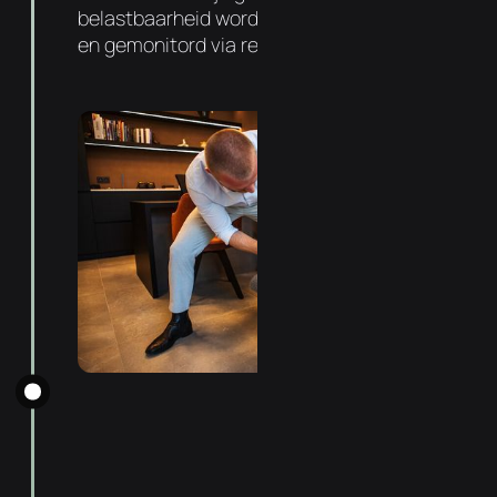
belastbaarheid wordt progressief verhoogd
en gemonitord via regelmatige follow-ups.