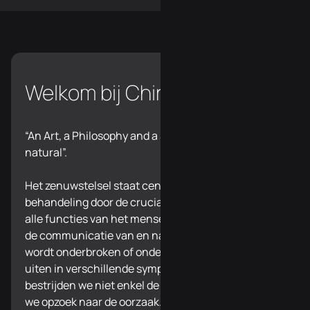
Welkom bij ChiroMove
“An Art, a Philosophy and a Science of all things
natural”.
Het zenuwstelsel staat centraal in onze
behandeling door de cruciale rol dat het speelt in
alle functies van het menselijk lichaam. Wanneer
de communicatie van en naar het zenuwstelsel
wordt onderbroken of onder druk staat, kan dit zich
uiten in verschillende symptomen. Bij ChiroMove
bestrijden we niet enkel de symptomen, maar gaan
we opzoek naar de oorzaak. Via specifieke