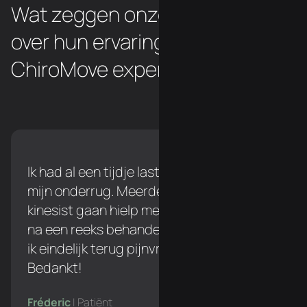
Wat zeggen onze patiënten
over hun ervaring met de
ChiroMove experten?
Ik had al een tijdje last tijdens het lopen in
mijn onderrug. Meerdere keren naar een
kinesist gaan hielp me niet verder, maar
na een reeks behandelingen bij Simon ben
ik eindelijk terug pijnvrij tijdens het lopen!
Bedankt!
Fréderic
| Patiënt