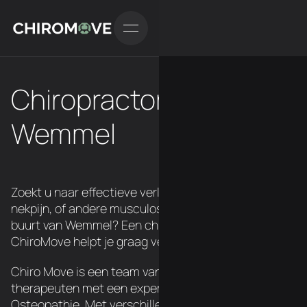
Chiropractor in
Wemmel
Zoekt u naar effectieve verlichting van rugpijn,
nekpijn, of andere musculoskeletale klachten in de
buurt van Wemmel? Een chiropractor van
ChiroMove helpt je graag verder.
Chiro Move is een team van 3 Belgische
therapeuten met een expertise in Chiropraxie en
Osteopathie. Met verschillende locatie's over