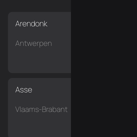
Arendonk
Antwerpen
Asse
Vlaams-Brabant