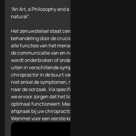
“An Art, a Philosophy and a Science of all things
natural”.
Het zenuwstelsel staat centraal in onze
behandeling door de cruciale rol dat het speelt in
alle functies van het menselijk lichaam. Wanneer
de communicatie van en naar het zenuwstelsel
wordt onderbroken of onder druk staat, kan dit zich
uiten in verschillende symptomen. Bij uw
chiropractor in de buurt van Wemmel bestrijden we
niet enkel de symptomen, maar gaan we opzoek
naar de oorzaak. Via specifieke correcties kunnen
we ervoor zorgen dat het lichaam herstelt en terug
optimaal functioneert. Maak vandaag nog een
afspraak bij uw chiropractor in de buurt van
Wemmel voor een eerste kennismaking.