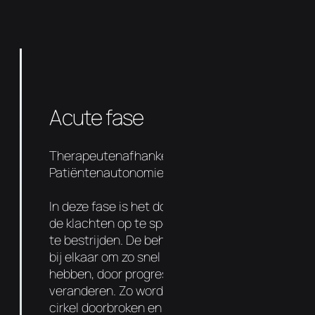
Acute fase
Therapeutenafhankelijkheid 90%
Patiëntenautonomie 10%
In deze fase is het doel om de oorzaak van
de klachten op te sporen en de symptomen
te bestrijden. De behandelingen liggen dicht
bij elkaar om zo snel mogelijk resultaat te
hebben, door progressief de functie te
veranderen. Zo wordt de negatieve vicieuze
cirkel doorbroken en kan de genezing