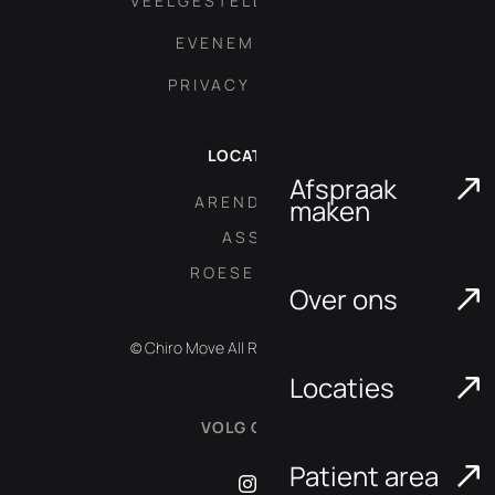
VEELGESTELDE VRAGEN
EVENEMENTEN
PRIVACY POLICY
LOCATIES
Afspraak
ARENDONK
maken
ASSE
ROESELARE
Over ons
© Chiro Move All Rights Reserved.
Locaties
VOLG ONS:
Patient area