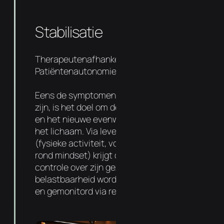
Stabilisatie
Therapeutenafhankelijkheid 50%
Patiëntenautonomie 50%
Eens de symptomen en oorzaak aangepakt
zijn, is het doel om de basis sterker te maken
en het nieuwe evenwicht te verankeren in
het lichaam. Via levensstijl aanpassingen
(fysieke activiteit, voedingsadvies entips
rond mindset) krijgt de patiënt meer
controle over zijn gezondheid. De
belastbaarheid wordt progressief verhoogd
en gemonitord via regelmatige follow-ups.