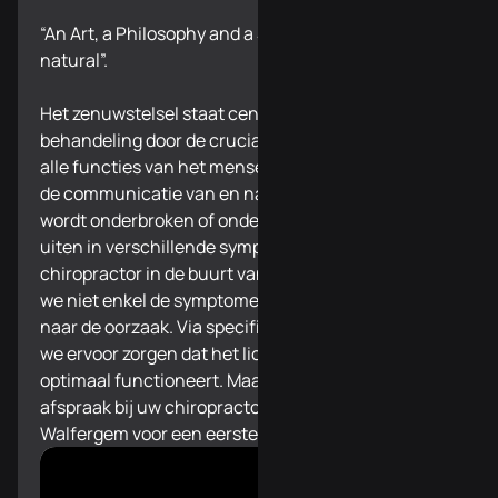
“An Art, a Philosophy and a Science of all things
natural”.
Het zenuwstelsel staat centraal in onze
behandeling door de cruciale rol dat het speelt in
alle functies van het menselijk lichaam. Wanneer
de communicatie van en naar het zenuwstelsel
wordt onderbroken of onder druk staat, kan dit zich
uiten in verschillende symptomen. Bij uw
chiropractor in de buurt van Walfergem bestrijden
we niet enkel de symptomen, maar gaan we opzoek
naar de oorzaak. Via specifieke correcties kunnen
we ervoor zorgen dat het lichaam herstelt en terug
optimaal functioneert. Maak vandaag nog een
afspraak bij uw chiropractor in de buurt van
Walfergem voor een eerste kennismaking.