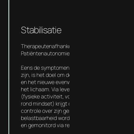
Stabilisatie
Therapeutenafhankelijkheid 50%
Patiëntenautonomie 50%
Eens de symptomen en oorzaak aangepakt
zijn, is het doel om de basis sterker te maken
en het nieuwe evenwicht te verankeren in
het lichaam. Via levensstijl aanpassingen
(fysieke activiteit, voedingsadvies entips
rond mindset) krijgt de patiënt meer
controle over zijn gezondheid. De
belastbaarheid wordt progressief verhoogd
en gemonitord via regelmatige follow-ups.