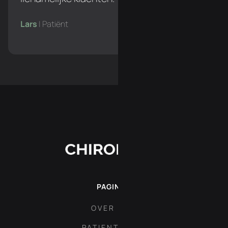
Lars
| Patiënt
PAGINA'S
OVER ONS
PATIENT AREA