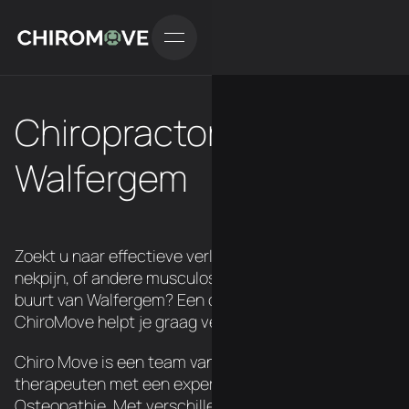
Chiropractor in
Walfergem
Zoekt u naar effectieve verlichting van rugpijn,
nekpijn, of andere musculoskeletale klachten in de
buurt van Walfergem? Een chiropractor van
ChiroMove helpt je graag verder.
Chiro Move is een team van 3 Belgische
therapeuten met een expertise in Chiropraxie en
Osteopathie. Met verschillende locatie's over