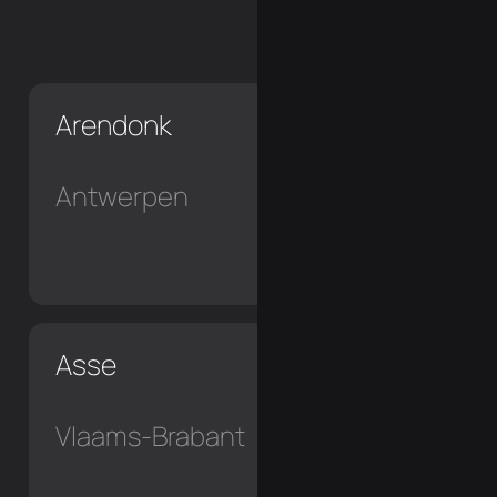
Arendonk
Antwerpen
Asse
Vlaams-Brabant