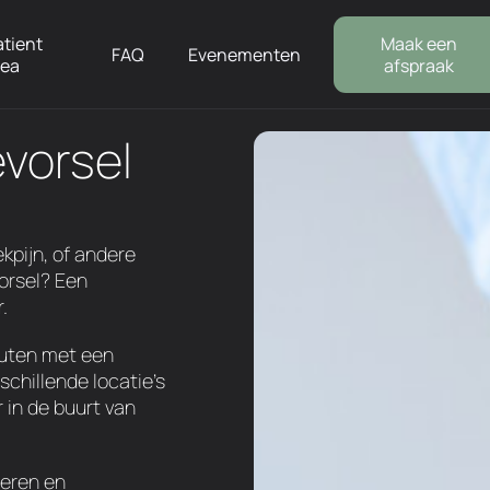
atient
Maak een
FAQ
Evenementen
rea
afspraak
evorsel
ekpijn, of andere
orsel? Een
.
euten met een
schillende locatie's
 in de buurt van
ceren en