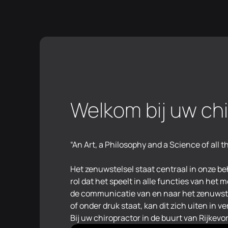
Welkom bij uw chi
“An Art, a Philosophy and a Science of all t
Het zenuwstelsel staat centraal in onze be
enkel de symptomen, maar gaan we opzo
rol dat het speelt in alle functies van het
specifieke correcties kunnen we ervoo
de communicatie van en naar het zenuwst
herstelt en terug optimaal functioneer
of onder druk staat, kan dit zich uiten in
afspraak bij uw chiropractor in de buurt 
Bij uw chiropractor in de buurt van Rijkevo