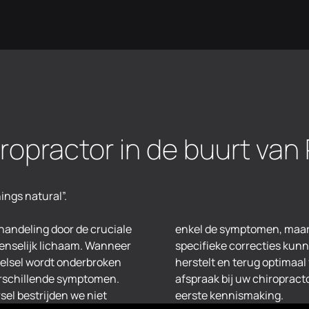
ropractor in de buurt van 
hings natural”.
handeling door de cruciale
ek naar de oorzaak. Via
 menselijk lichaam. Wanneer
r zorgen dat het lichaam
elsel wordt onderbroken
t. Maak vandaag nog een
 verschillende symptomen.
van Rijkevorsel voor een
rsel bestrijden we niet
eerste kennismaking.