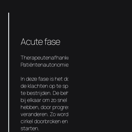
Acute fase
Therapeutenafhankelijkheid 90%
Patiëntenautonomie 10%
In deze fase is het doel om de oorzaak van
de klachten op te sporen en de symptomen
te bestrijden. De behandelingen liggen dicht
bij elkaar om zo snel mogelijk resultaat te
hebben, door progressief de functie te
veranderen. Zo wordt de negatieve vicieuze
cirkel doorbroken en kan de genezing
starten.