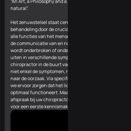
“An Art, a Philosophy and a Science of all things
natural”.
Het zenuwstelsel staat centraal in onze
behandeling door de cruciale rol dat het speelt in
alle functies van het menselijk lichaam. Wanneer
de communicatie van en naar het zenuwstelsel
wordt onderbroken of onder druk staat, kan dit zich
uiten in verschillende symptomen. Bij uw
chiropractor in de buurt van Reusel bestrijden we
niet enkel de symptomen, maar gaan we opzoek
naar de oorzaak. Via specifieke correcties kunnen
we ervoor zorgen dat het lichaam herstelt en terug
optimaal functioneert. Maak vandaag nog een
afspraak bij uw chiropractor in de buurt van Reusel
voor een eerste kennismaking.