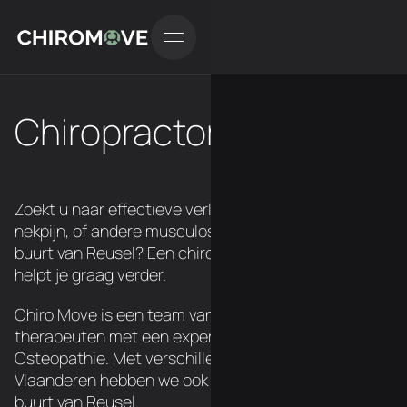
Chiropractor in Reusel
Zoekt u naar effectieve verlichting van rugpijn,
nekpijn, of andere musculoskeletale klachten in de
buurt van Reusel? Een chiropractor van ChiroMove
helpt je graag verder.
Chiro Move is een team van 3 Belgische
therapeuten met een expertise in Chiropraxie en
Osteopathie. Met verschillende locatie's over
Vlaanderen hebben we ook een chiropractor in de
buurt van Reusel.