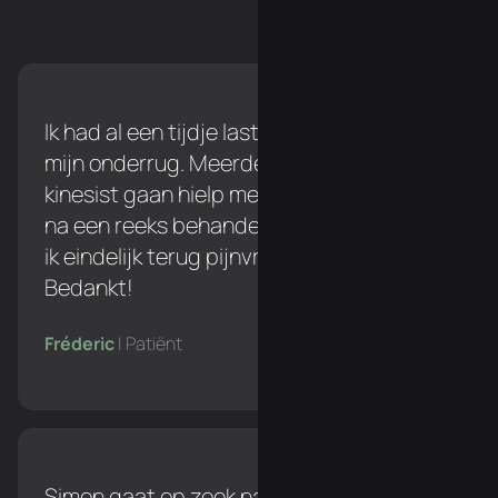
Ik had al een tijdje last tijdens het lopen in
mijn onderrug. Meerdere keren naar een
kinesist gaan hielp me niet verder, maar
na een reeks behandelingen bij Simon ben
ik eindelijk terug pijnvrij tijdens het lopen!
Bedankt!
Fréderic
| Patiënt
Simon gaat op zoek naar de oorzaak van