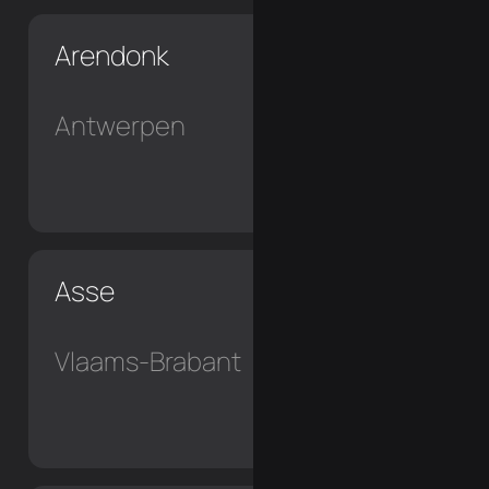
Arendonk
Antwerpen
Asse
Vlaams-Brabant