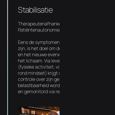
Stabilisatie
Therapeutenafhankelijkheid 50%
Patiëntenautonomie 50%
Eens de symptomen en oorzaak aangepakt
zijn, is het doel om de basis sterker te maken
en het nieuwe evenwicht te verankeren in
het lichaam. Via levensstijl aanpassingen
(fysieke activiteit, voedingsadvies entips
rond mindset) krijgt de patiënt meer
controle over zijn gezondheid. De
belastbaarheid wordt progressief verhoogd
en gemonitord via regelmatige follow-ups.