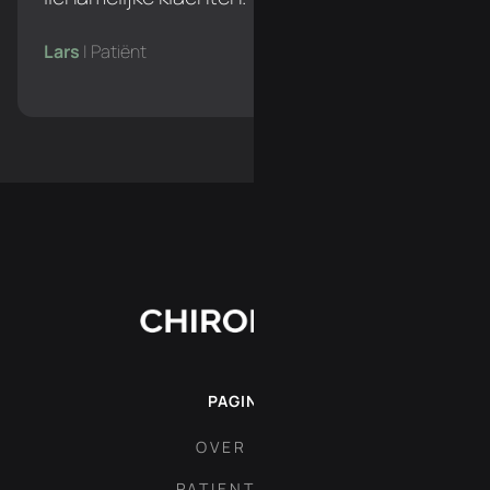
Lars
| Patiënt
PAGINA'S
OVER ONS
PATIENT AREA