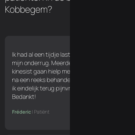
Kobbegem?
Ik had al een tijdje last tijdens het lopen in
mijn onderrug. Meerdere keren naar een
kinesist gaan hielp me niet verder, maar
na een reeks behandelingen bij Simon ben
ik eindelijk terug pijnvrij tijdens het lopen!
Bedankt!
Fréderic
| Patiënt