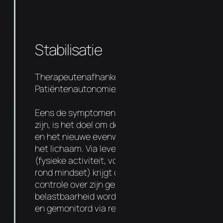
Stabilisatie
Therapeutenafhankelijkheid 50%
Patiëntenautonomie 50%
Eens de symptomen en oorzaak aangepakt
zijn, is het doel om de basis sterker te maken
en het nieuwe evenwicht te verankeren in
het lichaam. Via levensstijl aanpassingen
(fysieke activiteit, voedingsadvies entips
rond mindset) krijgt de patiënt meer
controle over zijn gezondheid. De
belastbaarheid wordt progressief verhoogd
en gemonitord via regelmatige follow-ups.