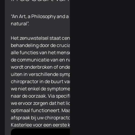
“An Art, a Philosophy and a Science of all things
natural”.
Het zenuwstelsel staat centraal in onze
behandeling door de cruciale rol dat het speelt in
alle functies van het menselijk lichaam. Wanneer
de communicatie van en naar het zenuwstelsel
wordt onderbroken of onder druk staat, kan dit zich
uiten in verschillende symptomen. Bij uw
chiropractor in de buurt van Kasterlee bestrijden
we niet enkel de symptomen, maar gaan we opzoek
naar de oorzaak. Via specifieke correcties kunnen
we ervoor zorgen dat het lichaam herstelt en terug
optimaal functioneert. Maak vandaag nog een
afspraak bij uw chiropractor in de buurt van
Kasterlee voor een eerste kennismaking.