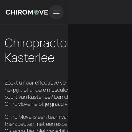
Chiropractor in
Kasterlee
Zoekt u naar effectieve verlichting van rugpijn,
nekpijn, of andere musculoskeletale klachten in de
buurt van Kasterlee? Een chiropractor van
ChiroMove helpt je graag verder.
Chiro Move is een team van 3 Belgische
therapeuten met een expertise in Chiropraxie en
Osteopathie. Met verschillende locatie's over