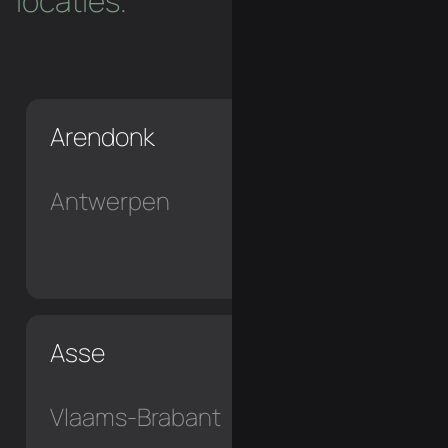
locaties.
Arendonk
Antwerpen
Asse
Vlaams-Brabant