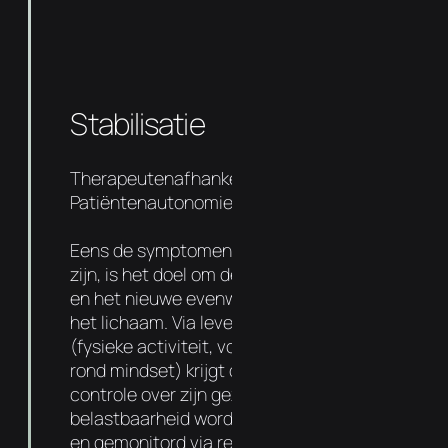
Stabilisatie
Therapeutenafhankelijkheid 50%
Patiëntenautonomie 50%
Eens de symptomen en oorzaak aangepakt
zijn, is het doel om de basis sterker te maken
en het nieuwe evenwicht te verankeren in
het lichaam. Via levensstijl aanpassingen
(fysieke activiteit, voedingsadvies entips
rond mindset) krijgt de patiënt meer
controle over zijn gezondheid. De
belastbaarheid wordt progressief verhoogd
en gemonitord via regelmatige follow-ups.