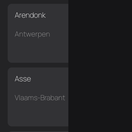
Arendonk
Antwerpen
Asse
Vlaams-Brabant