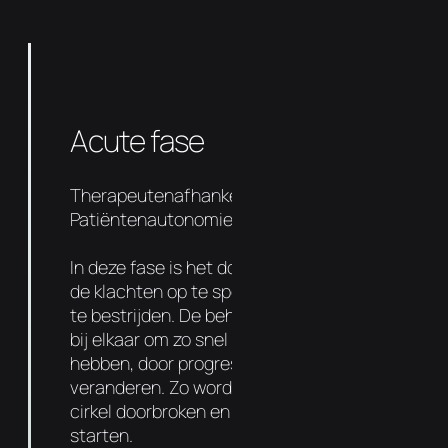
Acute fase
Therapeutenafhankelijkheid 90%
Patiëntenautonomie 10%
In deze fase is het doel om de oorzaak van
de klachten op te sporen en de symptomen
te bestrijden. De behandelingen liggen dicht
bij elkaar om zo snel mogelijk resultaat te
hebben, door progressief de functie te
veranderen. Zo wordt de negatieve vicieuze
cirkel doorbroken en kan de genezing
starten.