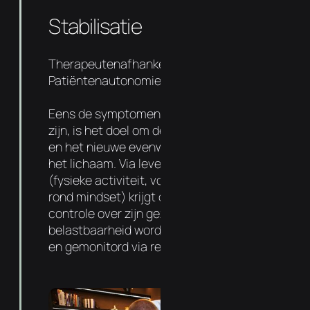
Stabilisatie
Therapeutenafhankelijkheid 50%
Patiëntenautonomie 50%
Eens de symptomen en oorzaak aangepakt
zijn, is het doel om de basis sterker te maken
en het nieuwe evenwicht te verankeren in
het lichaam. Via levensstijl aanpassingen
(fysieke activiteit, voedingsadvies entips
rond mindset) krijgt de patiënt meer
controle over zijn gezondheid. De
belastbaarheid wordt progressief verhoogd
en gemonitord via regelmatige follow-ups.