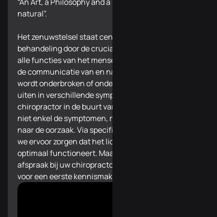
“An Art, a Philosophy and a Science of all things
natural”.
Het zenuwstelsel staat centraal in onze
behandeling door de cruciale rol dat het speelt in
alle functies van het menselijk lichaam. Wanneer
de communicatie van en naar het zenuwstelsel
wordt onderbroken of onder druk staat, kan dit zich
uiten in verschillende symptomen. Bij uw
chiropractor in de buurt van Hulsel bestrijden we
niet enkel de symptomen, maar gaan we opzoek
naar de oorzaak. Via specifieke correcties kunnen
we ervoor zorgen dat het lichaam herstelt en terug
optimaal functioneert. Maak vandaag nog een
afspraak bij uw chiropractor in de buurt van Hulsel
voor een eerste kennismaking.