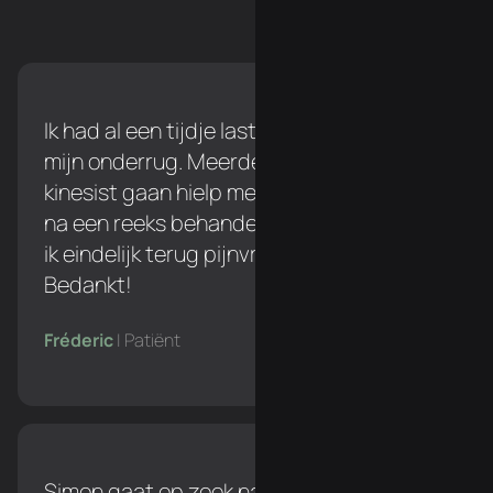
Ik had al een tijdje last tijdens het lopen in
mijn onderrug. Meerdere keren naar een
kinesist gaan hielp me niet verder, maar
na een reeks behandelingen bij Simon ben
ik eindelijk terug pijnvrij tijdens het lopen!
Bedankt!
Fréderic
| Patiënt
Simon gaat op zoek naar de oorzaak van