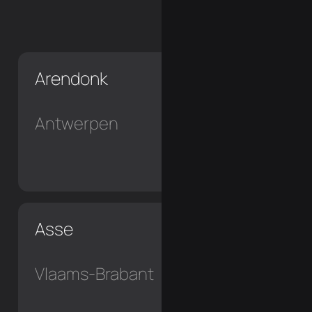
Arendonk
Antwerpen
Asse
Vlaams-Brabant