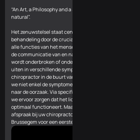
“An Art, a Philosophy and a Science of all things
natural”.
Het zenuwstelsel staat centraal in onze
behandeling door de cruciale rol dat het speelt in
alle functies van het menselijk lichaam. Wanneer
de communicatie van en naar het zenuwstelsel
wordt onderbroken of onder druk staat, kan dit zich
uiten in verschillende symptomen. Bij uw
chiropractor in de buurt van Brussegem bestrijden
we niet enkel de symptomen, maar gaan we opzoek
naar de oorzaak. Via specifieke correcties kunnen
we ervoor zorgen dat het lichaam herstelt en terug
optimaal functioneert. Maak vandaag nog een
afspraak bij uw chiropractor in de buurt van
Brussegem voor een eerste kennismaking.