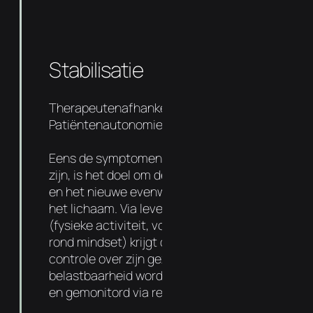
Stabilisatie
Therapeutenafhankelijkheid 50%
Patiëntenautonomie 50%
Eens de symptomen en oorzaak aangepakt
zijn, is het doel om de basis sterker te maken
en het nieuwe evenwicht te verankeren in
het lichaam. Via levensstijl aanpassingen
(fysieke activiteit, voedingsadvies entips
rond mindset) krijgt de patiënt meer
controle over zijn gezondheid. De
belastbaarheid wordt progressief verhoogd
en gemonitord via regelmatige follow-ups.