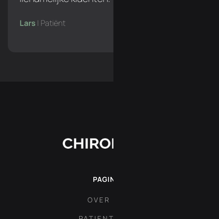
Lars
| Patiënt
PAGINA'S
OVER ONS
PATIENT AREA