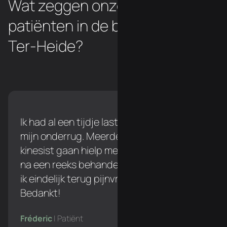
Wat zeggen onze chiropraxie
patiënten in de buurt van Asse-
Ter-Heide?
Ik had al een tijdje last tijdens het lopen in
mijn onderrug. Meerdere keren naar een
kinesist gaan hielp me niet verder, maar
na een reeks behandelingen bij Simon ben
ik eindelijk terug pijnvrij tijdens het lopen!
Bedankt!
Fréderic
| Patiënt