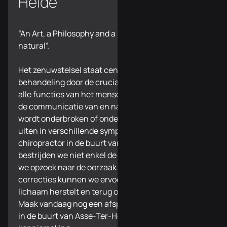
Heide
“An Art, a Philosophy and a Science of all things
natural”.
Het zenuwstelsel staat centraal in onze
behandeling door de cruciale rol dat het speelt in
alle functies van het menselijk lichaam. Wanneer
de communicatie van en naar het zenuwstelsel
wordt onderbroken of onder druk staat, kan dit zich
uiten in verschillende symptomen. Bij uw
chiropractor in de buurt van Asse-Ter-Heide
bestrijden we niet enkel de symptomen, maar gaan
we opzoek naar de oorzaak. Via specifieke
correcties kunnen we ervoor zorgen dat het
lichaam herstelt en terug optimaal functioneert.
Maak vandaag nog een afspraak bij uw chiropractor
in de buurt van Asse-Ter-Heide voor een eerste