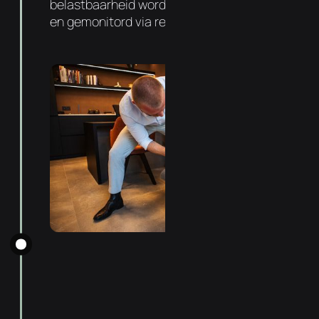
belastbaarheid wordt progressief verhoogd
en gemonitord via regelmatige follow-ups.