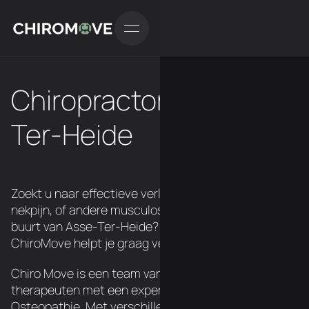
Chiropractor in Asse-
Ter-Heide
Zoekt u naar effectieve verlichting van rugpijn,
nekpijn, of andere musculoskeletale klachten in de
buurt van Asse-Ter-Heide? Een chiropractor van
ChiroMove helpt je graag verder.
Chiro Move is een team van 3 Belgische
therapeuten met een expertise in Chiropraxie en
Osteopathie. Met verschillende locatie's over