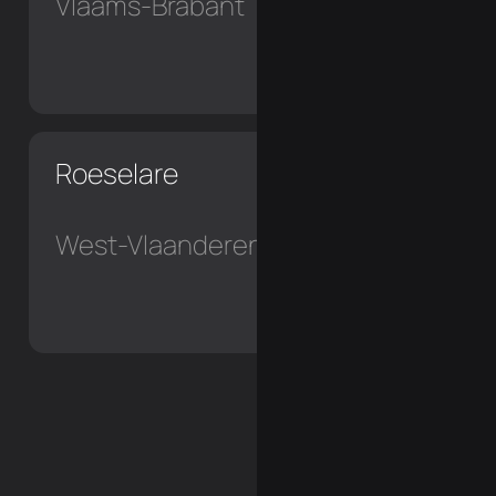
Vlaams-Brabant
Roeselare
West-Vlaanderen