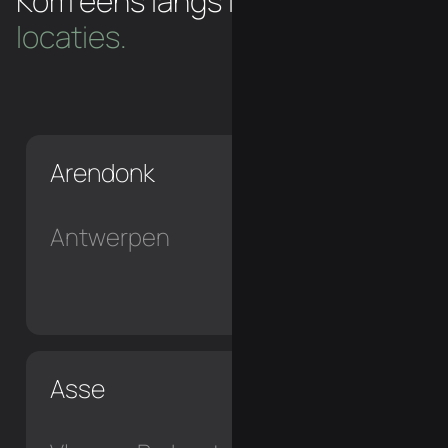
Kom eens langs in een van
onze
locaties.
Arendonk
Antwerpen
Asse