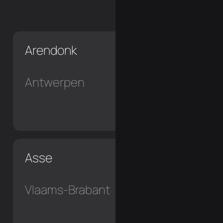
Arendonk
Antwerpen
Asse
Vlaams-Brabant