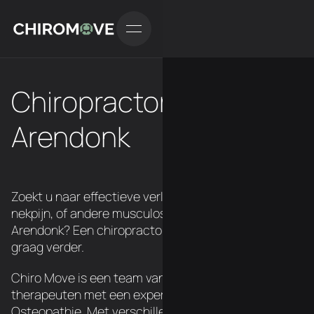
Chiropractor in
Arendonk
Zoekt u naar effectieve verlichting van rugpijn,
nekpijn, of andere musculoskeletale klachten in
Arendonk? Een chiropractor van ChiroMove helpt je
graag verder.
Chiro Move is een team van 3 Belgische
therapeuten met een expertise in Chiropraxie en
Osteopathie. Met verschillende locatie's over