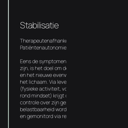
Stabilisatie
Therapeutenafhankelijkheid 50%
Patiëntenautonomie 50%
Eens de symptomen en oorzaak aangepakt
zijn, is het doel om de basis sterker te maken
en het nieuwe evenwicht te verankeren in
het lichaam. Via levensstijl aanpassingen
(fysieke activiteit, voedingsadvies entips
rond mindset) krijgt de patiënt meer
controle over zijn gezondheid. De
belastbaarheid wordt progressief verhoogd
en gemonitord via regelmatige follow-ups.