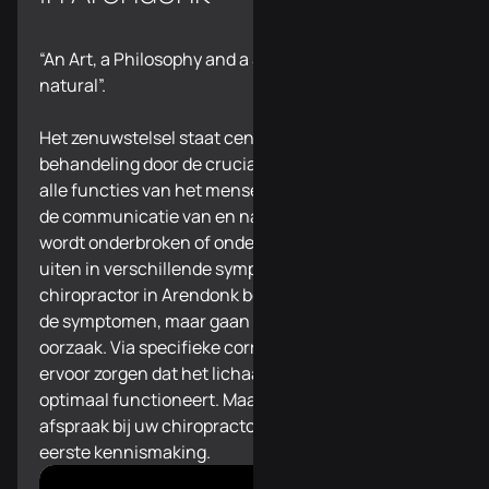
“An Art, a Philosophy and a Science of all things
natural”.
Het zenuwstelsel staat centraal in onze
behandeling door de cruciale rol dat het speelt in
alle functies van het menselijk lichaam. Wanneer
de communicatie van en naar het zenuwstelsel
wordt onderbroken of onder druk staat, kan dit zich
uiten in verschillende symptomen. Bij uw
chiropractor in Arendonk bestrijden we niet enkel
de symptomen, maar gaan we opzoek naar de
oorzaak. Via specifieke correcties kunnen we
ervoor zorgen dat het lichaam herstelt en terug
optimaal functioneert. Maak vandaag nog een
afspraak bij uw chiropractor in Arendonk voor een
eerste kennismaking.