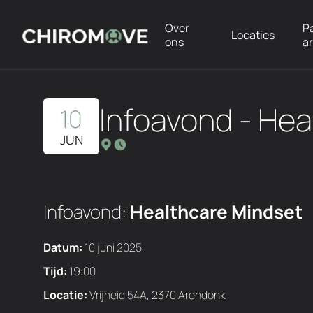
Over
P
Locaties
ons
a
Infoavond - He
10
JUN
Infoavond:
Healthcare Mindset
Datum:
10 juni 2025
Tijd:
19:00
Locatie:
Vrijheid 54A, 2370 Arendonk