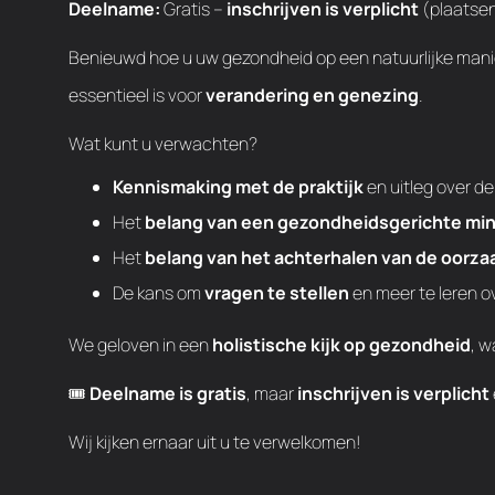
Deelname:
Gratis –
inschrijven is verplicht
(plaatsen
Benieuwd hoe u uw gezondheid op een natuurlijke mani
essentieel is voor
verandering en genezing
.
Wat kunt u verwachten?
Kennismaking met de praktijk
en uitleg over de
Het
belang van een gezondheidsgerichte mi
Het
belang van het achterhalen van de oorza
De kans om
vragen te stellen
en meer te leren o
We geloven in een
holistische kijk op gezondheid
, w
🎟️
Deelname is gratis
, maar
inschrijven is verplicht
Wij kijken ernaar uit u te verwelkomen!