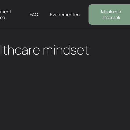
atient
Maak een
FAQ
Evenementen
rea
afspraak
althcare mindset