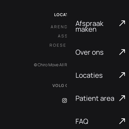
LOCATIES
Afspraak
ARENDONK
maken
ASSE
ROESELARE
Over ons
© Chiro Move All Rights Reserved.
Locaties
VOLG ONS:
Patient area
FAQ