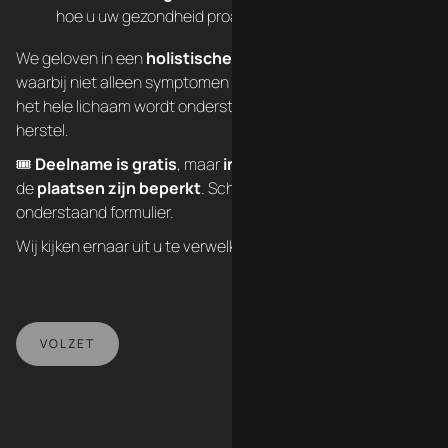
hoe u uw gezondheid proactief kunt verbeteren
We geloven in een
holistische kijk op gezondheid
,
waarbij niet alleen symptomen worden aangepakt, maar
het hele lichaam wordt ondersteund voor een optimaal
herstel.
🎟️
Deelname is gratis
, maar
inschrijven is verplicht
en
de
plaatsen zijn beperkt
. Schrijf u vandaag nog in via
onderstaand formulier.
Wij kijken ernaar uit u te verwelkomen!
VOLZET