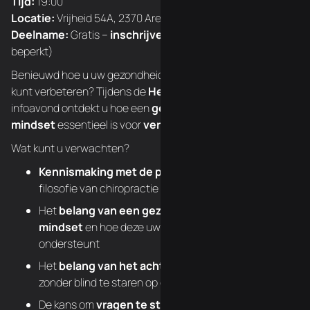
Tijd:
19:00
Locatie:
Vrijheid 54A, 2370 Arendonk
Deelname:
Gratis –
inschrijven is verplicht
(plaatsen zijn
beperkt)
Benieuwd hoe u uw gezondheid op een natuurlijke manier
kunt verbeteren? Tijdens de
Healthcare Mindset
infoavond ontdekt u hoe een
gezondheidsgerichte
mindset
essentieel is voor
verandering en genezing
.
Wat kunt u verwachten?
Kennismaking met de praktijk
en uitleg over de
filosofie van chiropractie
Het
belang van een gezondheidsgerichte
mindset
en hoe deze uw genezingsproces
ondersteunt
Het
belang van het achterhalen van de oorzaak
zonder blind te staren op de symptomen en diagnose
De kans om
vragen te stellen
en meer te leren over