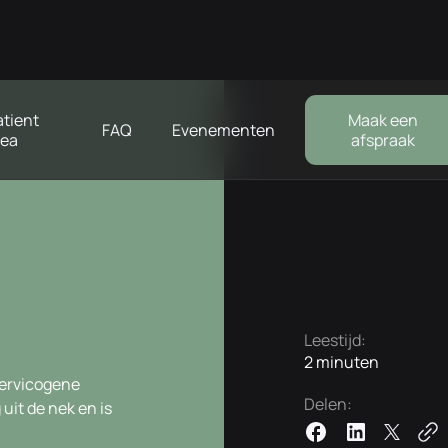
atient
Maak een
FAQ
Evenementen
rea
afspraak
Leestijd:
2 minuten
cervicogene
Delen:
uit de nek en is