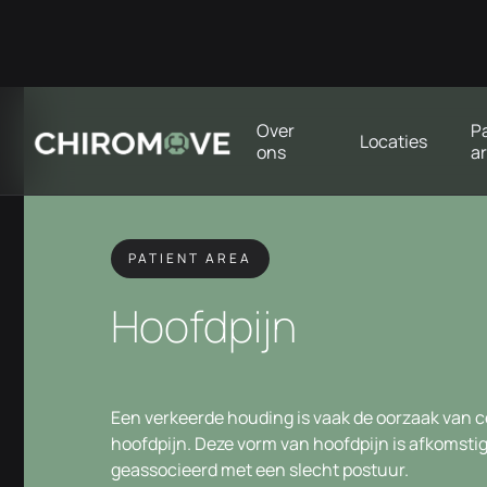
Over
P
Locaties
ons
a
PATIENT AREA
Hoofdpijn
Een verkeerde houding is vaak de oorzaak van 
hoofdpijn. Deze vorm van hoofdpijn is afkomstig 
geassocieerd met een slecht postuur.